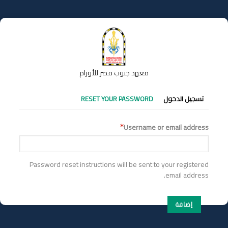
تجاوز
إلى
المحتوى
الرئيسي
معهد جنوب مصر للأورام
التبويبات
تسجيل الدخول
RESET YOUR PASSWORD
الأساسية
Username or email address
Password reset instructions will be sent to your registered
email address.