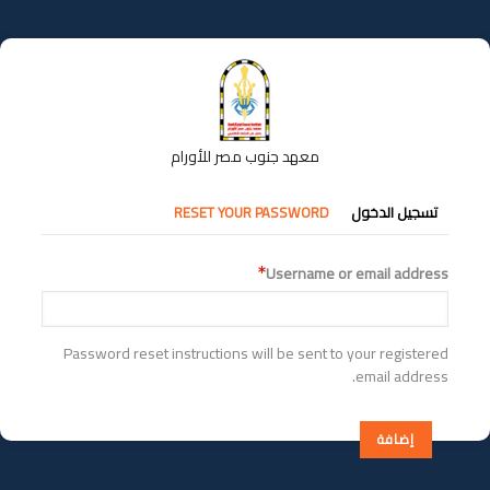
تجاوز
إلى
المحتوى
الرئيسي
معهد جنوب مصر للأورام
التبويبات
تسجيل الدخول
RESET YOUR PASSWORD
الأساسية
Username or email address
Password reset instructions will be sent to your registered
email address.