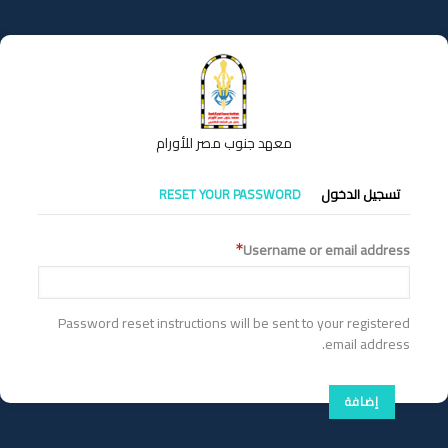
تجاوز
إلى
المحتوى
الرئيسي
معهد جنوب مصر للأورام
التبويبات
تسجيل الدخول
RESET YOUR PASSWORD
الأساسية
Username or email address
Password reset instructions will be sent to your registered
email address.