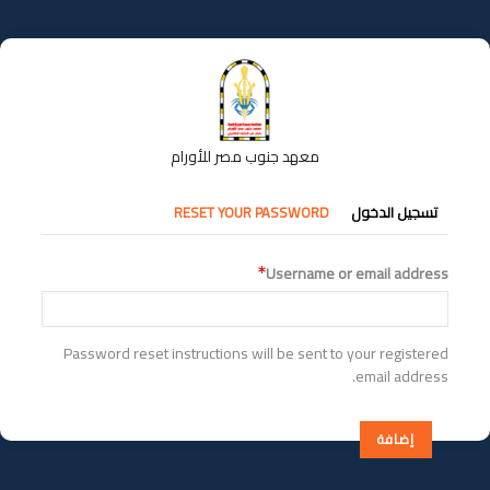
تجاوز
إلى
المحتوى
الرئيسي
معهد جنوب مصر للأورام
التبويبات
تسجيل الدخول
RESET YOUR PASSWORD
الأساسية
Username or email address
Password reset instructions will be sent to your registered
email address.