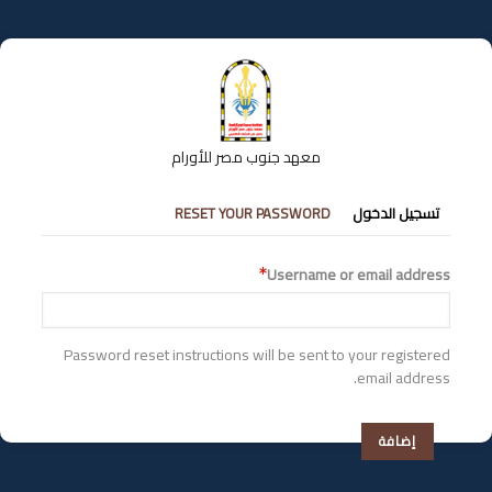
تجاوز
إلى
المحتوى
الرئيسي
معهد جنوب مصر للأورام
التبويبات
تسجيل الدخول
RESET YOUR PASSWORD
الأساسية
Username or email address
Password reset instructions will be sent to your registered
email address.