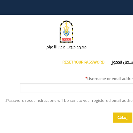
معهد جنوب مصر للأورام
تبويبات
سجيل الدخول
RESET YOUR PASSWORD
أساسية
Username or email addre
Password reset instructions will be sent to your registered email addre