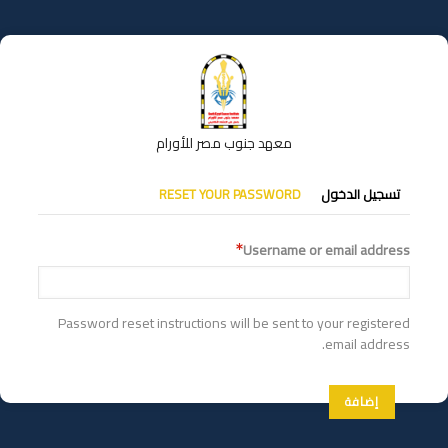
تجاوز
إلى
المحتوى
الرئيسي
معهد جنوب مصر للأورام
التبويبات
تسجيل الدخول
RESET YOUR PASSWORD
الأساسية
Username or email address
Password reset instructions will be sent to your registered
email address.