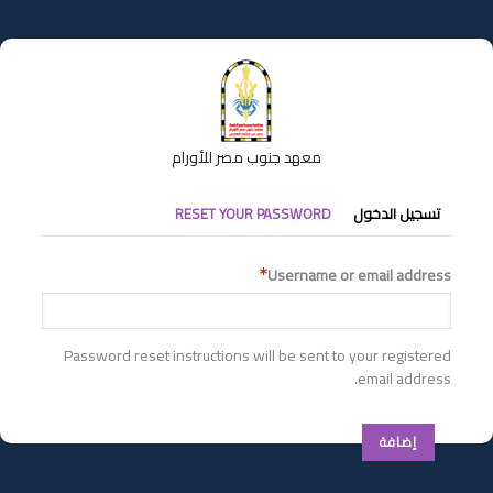
تجاوز
إلى
المحتوى
الرئيسي
معهد جنوب مصر للأورام
التبويبات
تسجيل الدخول
RESET YOUR PASSWORD
الأساسية
Username or email address
Password reset instructions will be sent to your registered
email address.