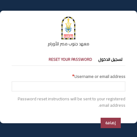
تجاوز
إلى
المحتوى
الرئيسي
معهد جنوب مصر للأورام
التبويبات
تسجيل الدخول
RESET YOUR PASSWORD
الأساسية
Username or email address
Password reset instructions will be sent to your registered
email address.