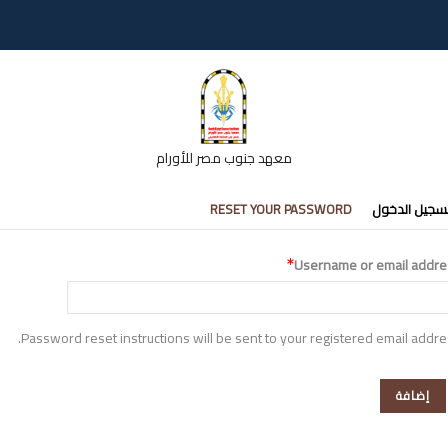
معهد جنوب مصر للأورام
تبويبات
سجيل الدخول
RESET YOUR PASSWORD
أساسية
Username or email addre
Password reset instructions will be sent to your registered email addre