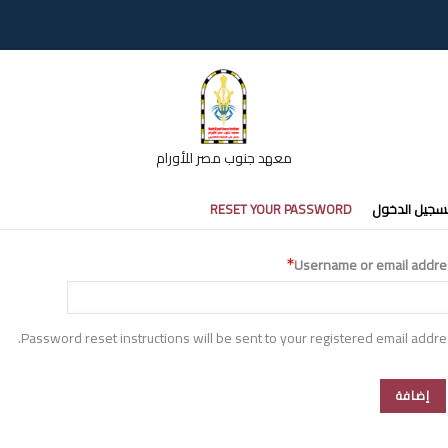
معهد جنوب مصر للأورام
تبويبات
سجيل الدخول
RESET YOUR PASSWORD
أساسية
Username or email addre
Password reset instructions will be sent to your registered email addre