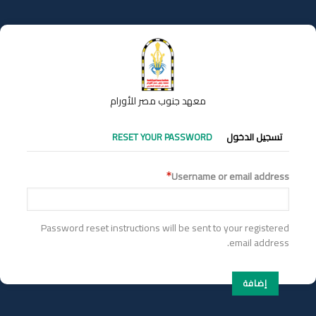
تجاوز
إلى
المحتوى
الرئيسي
معهد جنوب مصر للأورام
التبويبات
تسجيل الدخول
RESET YOUR PASSWORD
الأساسية
Username or email address
Password reset instructions will be sent to your registered
email address.