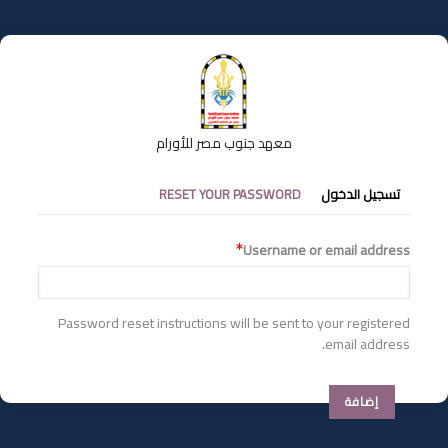
تجاوز
إلى
المحتوى
الرئيسي
معهد جنوب مصر للأورام
التبويبات
تسجيل الدخول
RESET YOUR PASSWORD
الأساسية
Username or email address
Password reset instructions will be sent to your registered
email address.