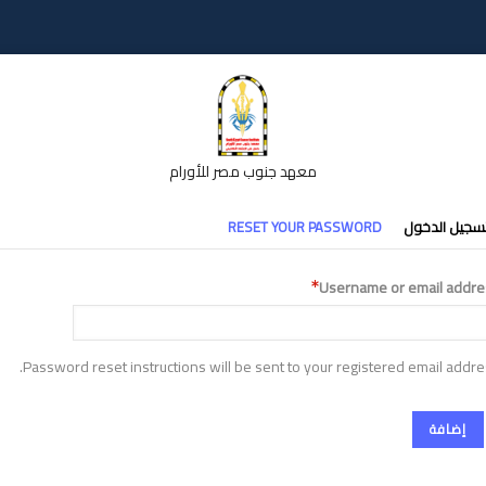
معهد جنوب مصر للأورام
تبويبات
سجيل الدخول
RESET YOUR PASSWORD
أساسية
Username or email addre
Password reset instructions will be sent to your registered email addre