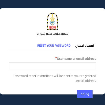
تجاوز
إلى
المحتوى
الرئيسي
معهد جنوب مصر للأورام
التبويبات
تسجيل الدخول
RESET YOUR PASSWORD
الأساسية
Username or email address
Password reset instructions will be sent to your registered
email address.