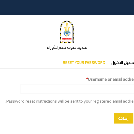
معهد جنوب مصر للأورام
تبويبات
سجيل الدخول
RESET YOUR PASSWORD
أساسية
Username or email addre
Password reset instructions will be sent to your registered email addre