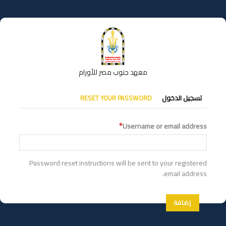
تجاوز
إلى
المحتوى
الرئيسي
معهد جنوب مصر للأورام
التبويبات
تسجيل الدخول
RESET YOUR PASSWORD
الأساسية
Username or email address
Password reset instructions will be sent to your registered
email address.