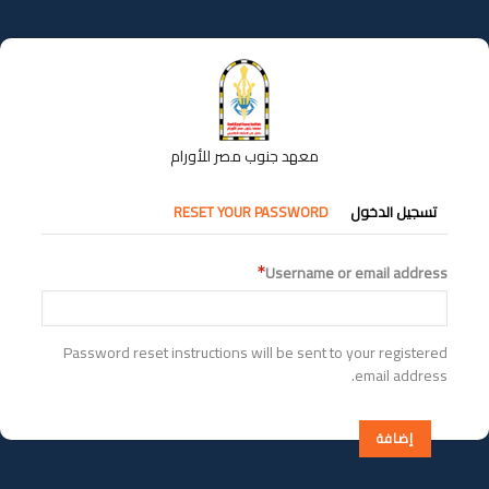
تجاوز
إلى
المحتوى
الرئيسي
معهد جنوب مصر للأورام
التبويبات
تسجيل الدخول
RESET YOUR PASSWORD
الأساسية
Username or email address
Password reset instructions will be sent to your registered
email address.