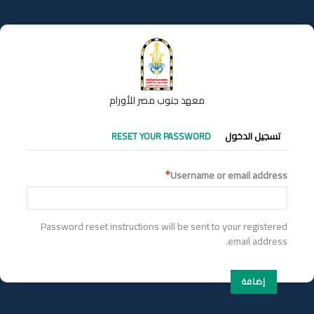
تجاوز
إلى
المحتوى
الرئيسي
معهد جنوب مصر للأورام
التبويبات
تسجيل الدخول
RESET YOUR PASSWORD
الأساسية
Username or email address
Password reset instructions will be sent to your registered
email address.