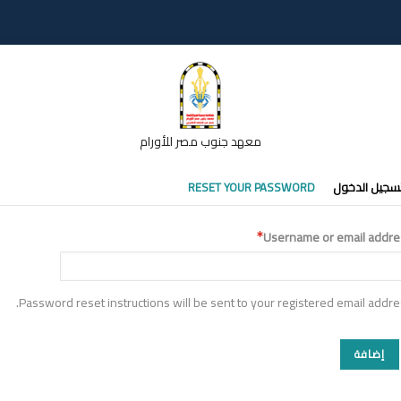
معهد جنوب مصر للأورام
تبويبات
سجيل الدخول
RESET YOUR PASSWORD
أساسية
Username or email addre
Password reset instructions will be sent to your registered email addre