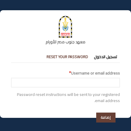
تجاوز
إلى
المحتوى
الرئيسي
معهد جنوب مصر للأورام
التبويبات
تسجيل الدخول
RESET YOUR PASSWORD
الأساسية
Username or email address
Password reset instructions will be sent to your registered
email address.