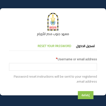
تجاوز
إلى
المحتوى
الرئيسي
معهد جنوب مصر للأورام
التبويبات
تسجيل الدخول
RESET YOUR PASSWORD
الأساسية
Username or email address
Password reset instructions will be sent to your registered
email address.