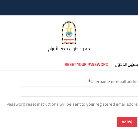
معهد جنوب مصر للأورام
تبويبات
سجيل الدخول
RESET YOUR PASSWORD
أساسية
Username or email addre
Password reset instructions will be sent to your registered email addre