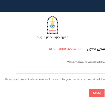
معهد جنوب مصر للأورام
تبويبات
سجيل الدخول
RESET YOUR PASSWORD
أساسية
Username or email addre
Password reset instructions will be sent to your registered email addre