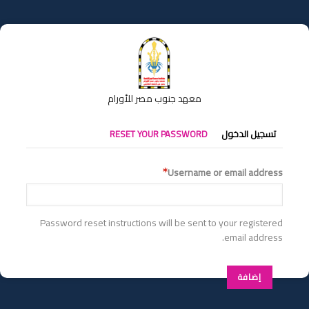
تجاوز
إلى
المحتوى
الرئيسي
معهد جنوب مصر للأورام
التبويبات
تسجيل الدخول
RESET YOUR PASSWORD
الأساسية
Username or email address
Password reset instructions will be sent to your registered
email address.