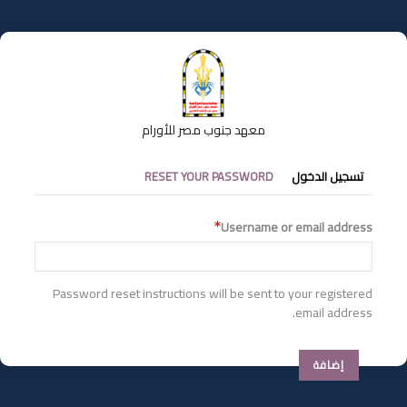
تجاوز
إلى
المحتوى
الرئيسي
معهد جنوب مصر للأورام
التبويبات
تسجيل الدخول
RESET YOUR PASSWORD
الأساسية
Username or email address
Password reset instructions will be sent to your registered
email address.