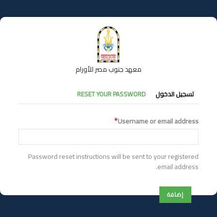
تجاوز
إلى
المحتوى
الرئيسي
معهد جنوب مصر للأورام
التبويبات
تسجيل الدخول
RESET YOUR PASSWORD
الأساسية
Username or email address
Password reset instructions will be sent to your registered
email address.