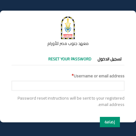
تجاوز
إلى
المحتوى
الرئيسي
معهد جنوب مصر للأورام
التبويبات
تسجيل الدخول
RESET YOUR PASSWORD
الأساسية
Username or email address
Password reset instructions will be sent to your registered
email address.