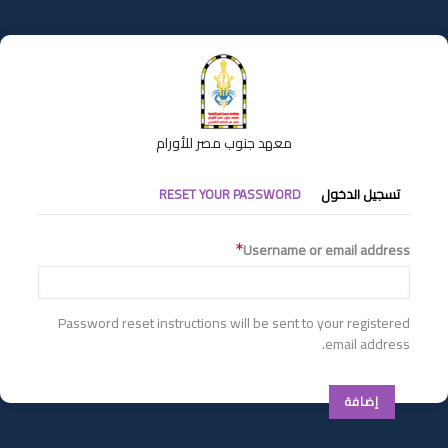
تجاوز
إلى
المحتوى
الرئيسي
معهد جنوب مصر للأورام
التبويبات
تسجيل الدخول
RESET YOUR PASSWORD
الأساسية
Username or email address
Password reset instructions will be sent to your registered
email address.