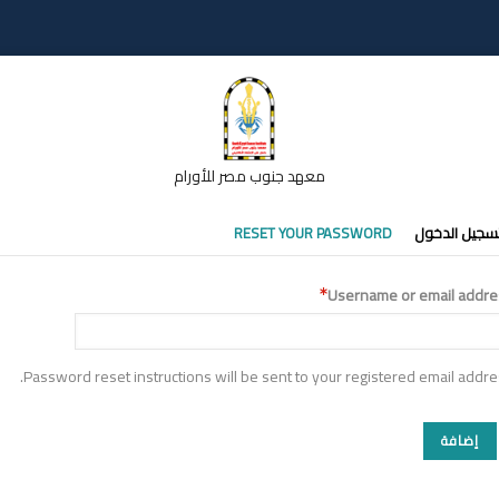
معهد جنوب مصر للأورام
تبويبات
سجيل الدخول
RESET YOUR PASSWORD
أساسية
Username or email addre
Password reset instructions will be sent to your registered email addre