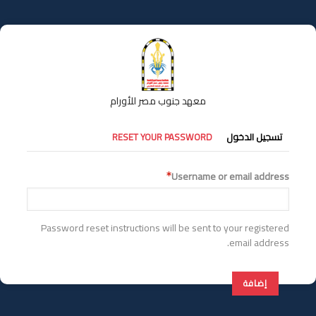
تجاوز
إلى
المحتوى
الرئيسي
معهد جنوب مصر للأورام
التبويبات
تسجيل الدخول
RESET YOUR PASSWORD
الأساسية
Username or email address
Password reset instructions will be sent to your registered
email address.