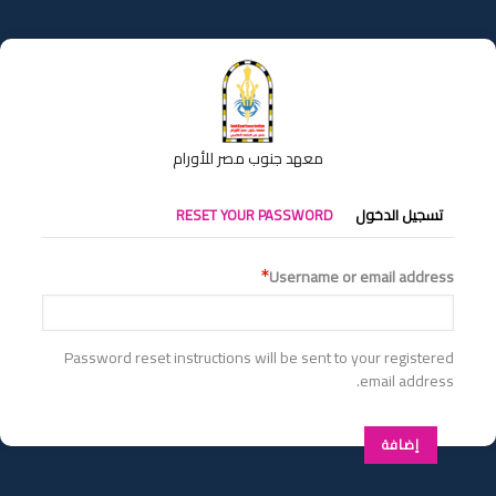
تجاوز
إلى
المحتوى
الرئيسي
معهد جنوب مصر للأورام
التبويبات
تسجيل الدخول
RESET YOUR PASSWORD
الأساسية
Username or email address
Password reset instructions will be sent to your registered
email address.