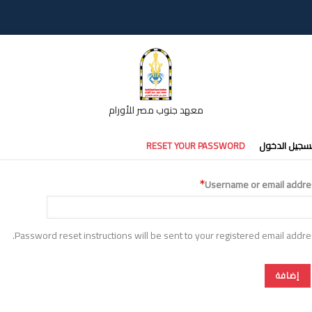
معهد جنوب مصر للأورام
تبويبات
سجيل الدخول
RESET YOUR PASSWORD
أساسية
Username or email addre
Password reset instructions will be sent to your registered email addre