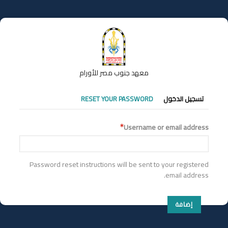
تجاوز
إلى
المحتوى
الرئيسي
معهد جنوب مصر للأورام
التبويبات
تسجيل الدخول
RESET YOUR PASSWORD
الأساسية
Username or email address
Password reset instructions will be sent to your registered
email address.