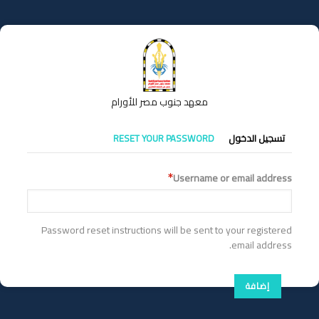
تجاوز
إلى
المحتوى
الرئيسي
معهد جنوب مصر للأورام
التبويبات
تسجيل الدخول
RESET YOUR PASSWORD
الأساسية
Username or email address
Password reset instructions will be sent to your registered
email address.