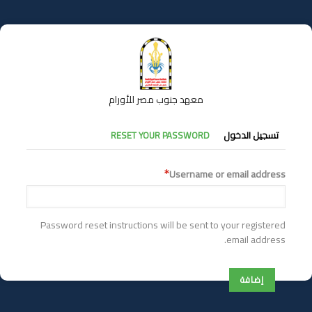
تجاوز
إلى
المحتوى
الرئيسي
معهد جنوب مصر للأورام
التبويبات
تسجيل الدخول
RESET YOUR PASSWORD
الأساسية
Username or email address
Password reset instructions will be sent to your registered
email address.