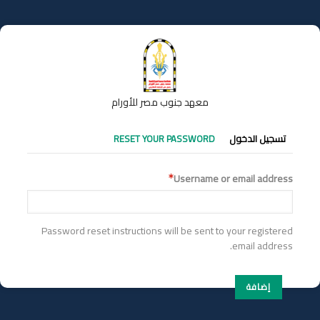
تجاوز
إلى
المحتوى
الرئيسي
معهد جنوب مصر للأورام
التبويبات
تسجيل الدخول
RESET YOUR PASSWORD
الأساسية
Username or email address
Password reset instructions will be sent to your registered
email address.