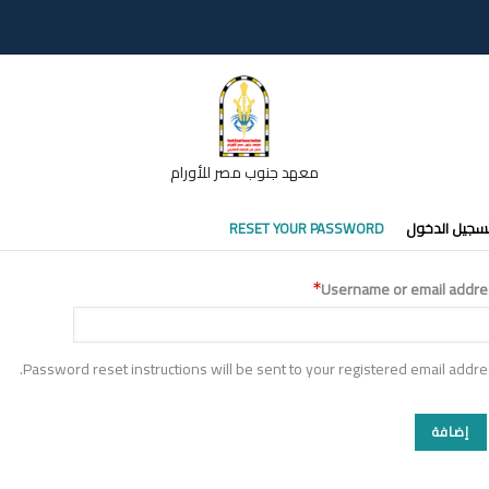
معهد جنوب مصر للأورام
تبويبات
سجيل الدخول
RESET YOUR PASSWORD
أساسية
Username or email addre
Password reset instructions will be sent to your registered email addre