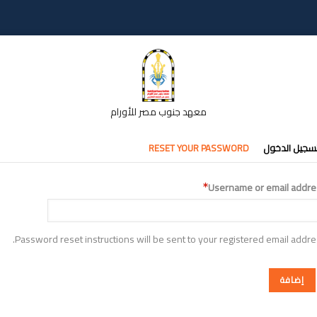
معهد جنوب مصر للأورام
تبويبات
سجيل الدخول
RESET YOUR PASSWORD
أساسية
Username or email addre
Password reset instructions will be sent to your registered email addre