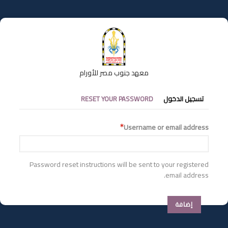
تجاوز
إلى
المحتوى
الرئيسي
معهد جنوب مصر للأورام
التبويبات
تسجيل الدخول
RESET YOUR PASSWORD
الأساسية
Username or email address
Password reset instructions will be sent to your registered
email address.