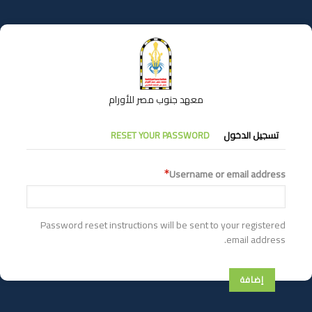
تجاوز
إلى
المحتوى
الرئيسي
معهد جنوب مصر للأورام
التبويبات
تسجيل الدخول
RESET YOUR PASSWORD
الأساسية
Username or email address
Password reset instructions will be sent to your registered
email address.