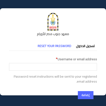
تجاوز
إلى
المحتوى
الرئيسي
معهد جنوب مصر للأورام
التبويبات
تسجيل الدخول
RESET YOUR PASSWORD
الأساسية
Username or email address
Password reset instructions will be sent to your registered
email address.