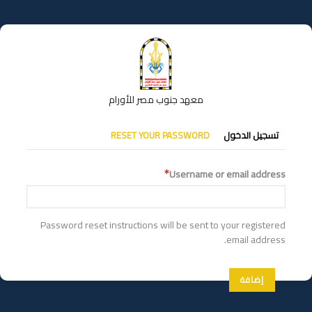
تجاوز
إلى
المحتوى
الرئيسي
معهد جنوب مصر للأورام
التبويبات
تسجيل الدخول
RESET YOUR PASSWORD
الأساسية
Username or email address
Password reset instructions will be sent to your registered
email address.