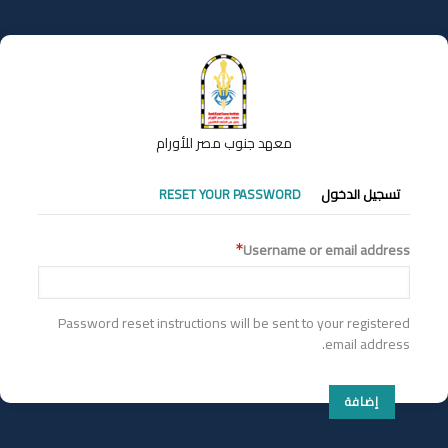
تجاوز
إلى
المحتوى
الرئيسي
معهد جنوب مصر للأورام
التبويبات
تسجيل الدخول
RESET YOUR PASSWORD
الأساسية
Username or email address
Password reset instructions will be sent to your registered
email address.