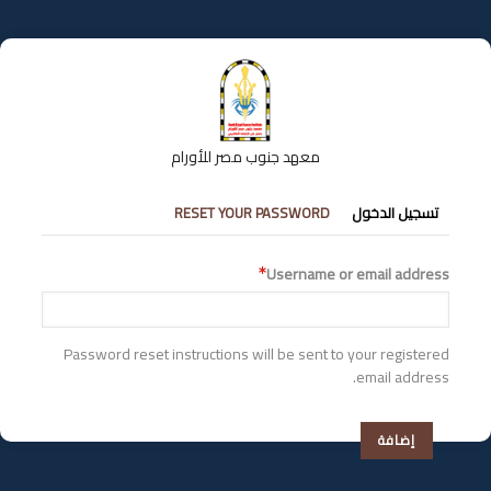
تجاوز
إلى
المحتوى
الرئيسي
معهد جنوب مصر للأورام
التبويبات
تسجيل الدخول
RESET YOUR PASSWORD
الأساسية
Username or email address
Password reset instructions will be sent to your registered
email address.