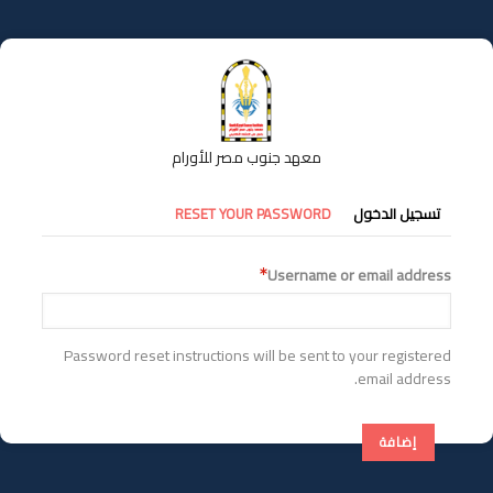
تجاوز
إلى
المحتوى
الرئيسي
معهد جنوب مصر للأورام
التبويبات
تسجيل الدخول
RESET YOUR PASSWORD
الأساسية
Username or email address
Password reset instructions will be sent to your registered
email address.