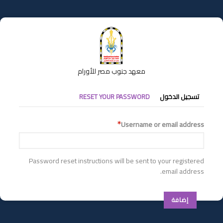
تجاوز
إلى
المحتوى
الرئيسي
معهد جنوب مصر للأورام
التبويبات
تسجيل الدخول
RESET YOUR PASSWORD
الأساسية
Username or email address
Password reset instructions will be sent to your registered
email address.