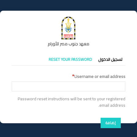
تجاوز
إلى
المحتوى
الرئيسي
معهد جنوب مصر للأورام
التبويبات
تسجيل الدخول
RESET YOUR PASSWORD
الأساسية
Username or email address
Password reset instructions will be sent to your registered
email address.