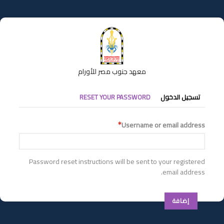
تجاوز
إلى
المحتوى
الرئيسي
معهد جنوب مصر للأورام
التبويبات
تسجيل الدخول
RESET YOUR PASSWORD
الأساسية
Username or email address
Password reset instructions will be sent to your registered
email address.