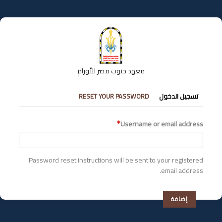
تجاوز
إلى
المحتوى
الرئيسي
معهد جنوب مصر للأورام
التبويبات
تسجيل الدخول
RESET YOUR PASSWORD
الأساسية
Username or email address
Password reset instructions will be sent to your registered
email address.